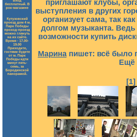
приглашают клубы, орг
Вход
бесплатный. В
рок-магазине
выступления в других горо
ДОМ
КУЛЬТУРЫ
организует сама, так ка
Кутузовский
проезд дом 4 м.
долгом музыканта. Ведь 
Парк Победы
проход-проезд
можно глянуть
возможности купить диск
на их сайте.
Время - 17.00-
19.00
Приходите,
Марина
пишет: всё было 
гостями будете
от м. Парк
Победы идти
Ещё 
минут пять-
семь, за
Бородинской
панорамой.
[1