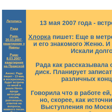
Летопись
13 мая 2007 года - вст
Рада
Хлорка
пишет: Еще в метр
Рада,
20.03.2007,
и его знакомого Женю. И
квартирник у
Навны
Искали долго
Рада:
8.03.2007,
квартирник
Рада как рассказывала 
на Пражской
диск. Планирует записа
Анонс: Рада
пишет - 13 мая,
различных конц
в воскресенье,
будет встреча
со мной в
реале Нечто
Говорила что в работе ей,
вроде
автограф-
сессии,
но, скорее, как источн
разговоров,
ответов на
Выступления по Москве
вопросы,
немного песен.