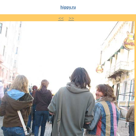
hippy.ru
<<
>>