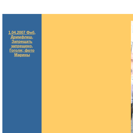
1.04.2007 Фнб,
Дримфлеш,
Запрещать
запрещено,
Гоголя; фото
Марины