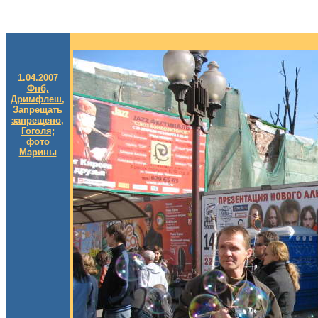
1.04.2007
Фнб,
Дримфлеш,
Запрещать
запрещено,
Гоголя;
фото
Марины