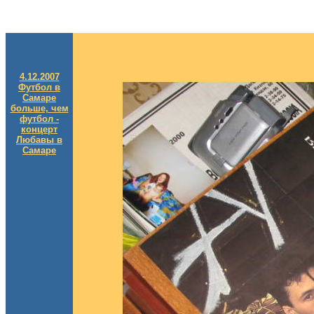
4.12.2007
Футбол в
Самаре
больше, чем
футбол -
концерт
Любавы в
Самаре