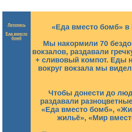
Летопись
«Еда вместо бомб» в 
Еда вместо
бомб
Мы накормили 70 бездо
вокзалов, раздавали гречк
+ сливовый компот. Еды н
вокруг вокзала мы видел
Чтобы донести до люд
раздавали разноцветны
«Еда вместо бомб», «Жи
жильё», «Мир вмест