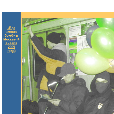
«Еда
вместо
бомб» в
Москве (4
января
2009
года)