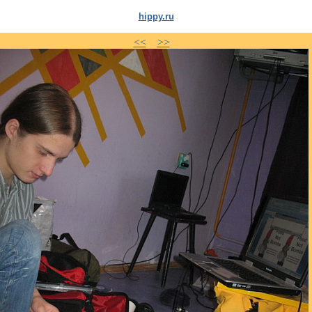
hippy.ru
<<
>>