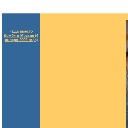
«Еда вместо
бомб» в Москве (4
января 2009 года)