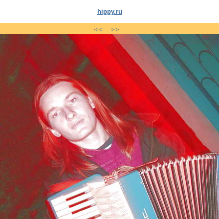
hippy.ru
<<
>>