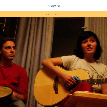
hippy.ru
<<
>>