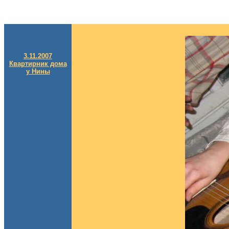
3.11.2007
Квартирник дома
у Нины