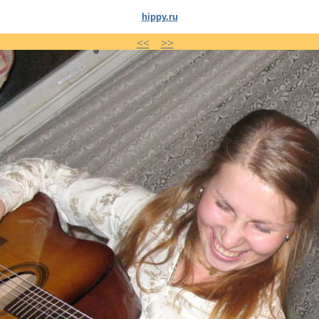
hippy.ru
<<
>>