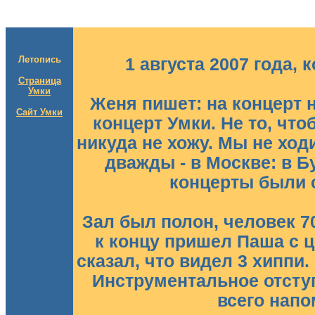
Летопись
1 августа 2007 года, 
Страница
Умки
Женя пишет: на концерт 
Сайт Умки
концерт Умки. Не то, что
никуда не хожу. Мы не ход
дважды - в Москве: в Б
концерты были 
Зал был полон, человек 70
к концу пришел Паша с ц
сказал, что видел 3 хиппи.
Инструментальное отсту
всего напо