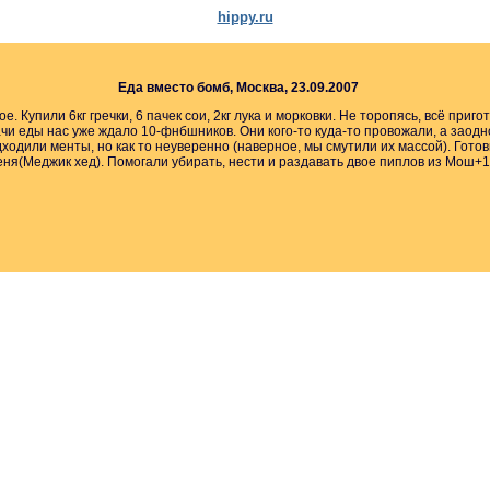
hippy.ru
Еда вместо бомб, Москва, 23.09.2007
. Купили 6кг гречки, 6 пачек сои, 2кг лука и морковки. Не торопясь, всё приг
чи еды нас уже ждало 10-фнбшников. Они кого-то куда-то провожали, а заод
ходили менты, но как то неуверенно (наверное, мы смутили их массой). Гото
ня(Меджик хед). Помогали убирать, нести и раздавать двое пиплов из Мош+1