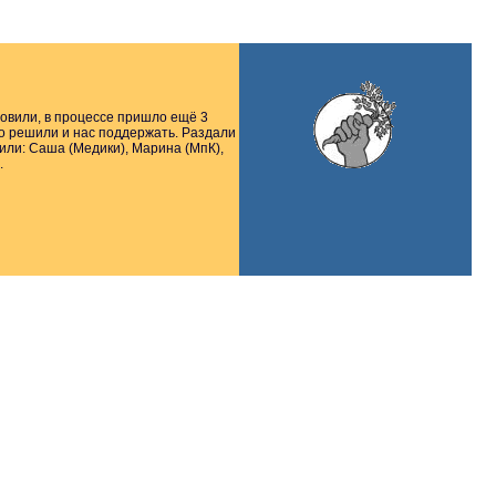
отовили, в процессе пришло ещё 3
но решили и нас поддержать. Раздали
вили: Саша (Медики), Марина (МпК),
.