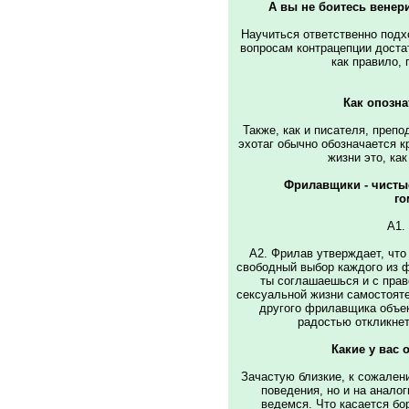
А вы не боитесь венер
Hаучиться ответственно подхо
вопросам контрацепции доста
как правило, 
Как опозн
Также, как и писателя, препо
эхотаг обычно обозначается к
жизни это, как
Фрилавщики - чисты
го
A1. 
A2. Фрилав утверждает, что
свободный выбор каждого из 
ты соглашаешься и с пра
сексуальной жизни самостоят
другого фрилавщика объек
радостью откликнет
Какие у вас
Зачастую близкие, к сожален
поведения, но и на анало
ведемся. Что касается бор