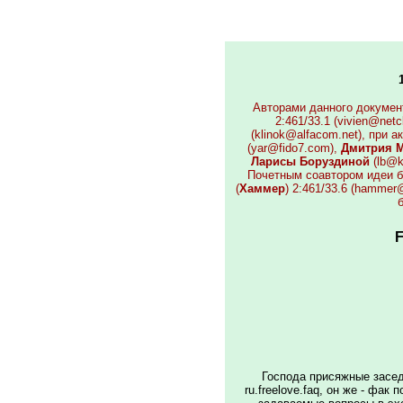
Авторами данного документ
2:461/33.1 (vivien@netc
(klinok@alfacom.net), при 
(yar@fido7.com),
Дмитрия 
Ларисы Боруздиной
(lb@k
Почетным соавтором идеи б
(
Хаммер
) 2:461/33.6 (hammer
б
F
Господа присяжные засе
ru.freelove.faq, он же - фак 