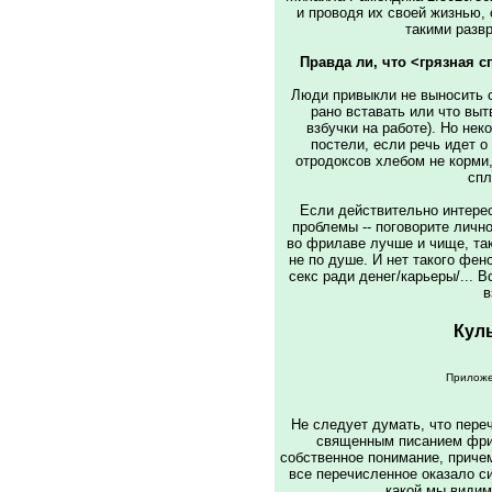
и проводя их своей жизнью,
такими развр
Правда ли, что <грязная 
Люди привыкли не выносить с
рано вставать или что вы
взбучки на работе). Hо нек
постели, если речь идет 
отродоксов хлебом не корми
спл
Если действительно интере
проблемы -- поговорите личн
во фрилаве лучше и чище, так
не по душе. И нет такого фе
секс ради денег/карьеры/... 
в
Кул
Приложе
Hе следует думать, что пер
священным писанием фри
собственное понимание, приче
все перечисленное оказало с
какой мы видим