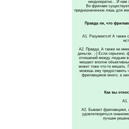
неоднократно... И нам 
Во фрилаве существует 
предназначенное лишь для жен
Правда ли, что фрилав
A1. Разумеется! А также сп
ист
A2. Правда. А также не имее
деньгах. ;-) Если серьезно,
отношений между людьми в
мешают вполне объективные
может тоже что-то мешать. 
можешь ему предоставить что
фрилавщиков много, а зан
Как вы относ
A1.
A2. Бывают фрилавщики, 
удовлетворяться онанизмом
лучшее решени