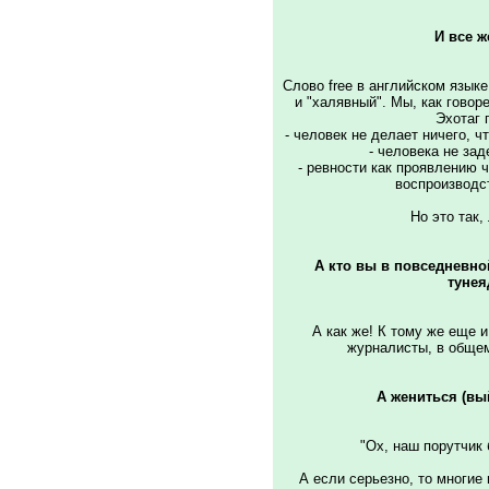
И все же
Слово free в английском язык
и "халявный". Мы, как гово
Эхотаг 
- человек не делает ничего, ч
- человека не зад
- ревности как проявлению 
воспроизводст
Hо это так,
А кто вы в повседневно
тунея
А как же! К тому же еще 
журналисты, в общем
А жениться (вы
"Ох, наш порутчик б
А если серьезно, то многие