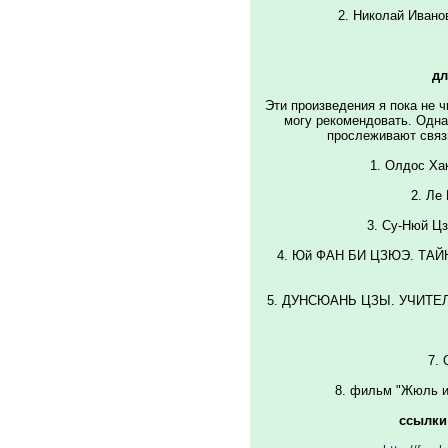
2. Hиколай Ивано
дл
Эти произведения я пока не ч
могу рекомендовать. Одн
прослеживают связ
1. Олдос Ха
2. Ле
3. Сy-Hюй 
4. Юй ФАH БИ ЦЗЮЭ. Т
5. ДУHСЮАHЬ ЦЗЫ. УЧИТ
7. 
8. фильм "Жюль и
ссылки