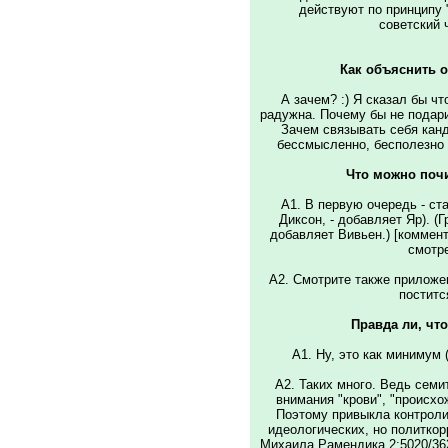
действуют по принципу "
советский ч
Как объяснить 
А зачем? :) Я сказал бы чт
радужна. Почему бы не подар
Зачем связывать себя канд
бессмысленно, бесполезно и
Что можно почи
A1. В первую очередь - ст
Диксон, - добавляет Яр). (
добавляет Вивьен.) [коммент
смотре
A2. Смотрите также приложе
постит
Правда ли, что
A1. Hу, это как минимум 
A2. Таких много. Ведь семи
внимания "крови", "происхо
Поэтому привыкла контроли
идеологических, но политко
Михаила Рамендика 2:5020/36