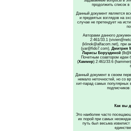
задаваемые вопросы в эхе 
продолжить список в 
Данный документ является вс
и предвятых взглядов на эхо
случае не претендует на исти
по
Авторами данного докумен
2:461/33.1 (vivien@netc
(klinok@alfacom.net), при 
(yar@fido7.com),
Дмитрия 
Ларисы Боруздиной
(lb@
Почетным соавтором идеи б
(
Хаммер
) 2:461/33.6 (hammer
Данный документ в своем пер
немало неточностей, но со в
хит-парад самых популярных 
подписчиков э
Как вы 
Это наиболее часто посещающ
их порой при самых неожида
путь был весьма извилист 
единстве