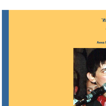
"
И
Анна 