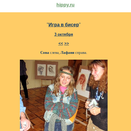
hippy.ru
"
Игра в бисер
"
3 октября
<<
>>
Сова
слева,
Лафаня
справа.