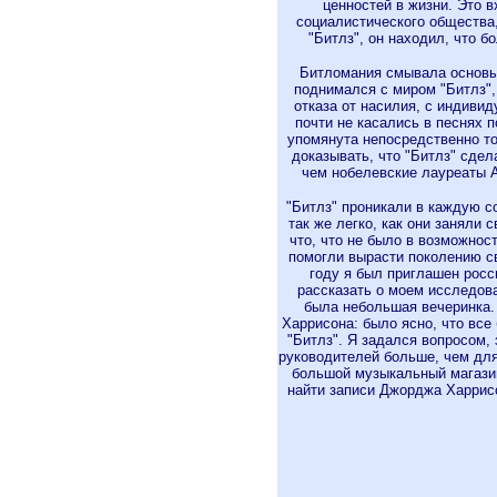
ценностей в жизни. Это в
социалистического общества,
"Битлз", он находил, что б
Битломания смывала основы 
поднимался с миром "Битлз",
отказа от насилия, с индивид
почти не касались в песнях п
упомянута непосредственно то
доказывать, что "Битлз" сде
чем нобелевские лауреаты 
"Битлз" проникали в каждую с
так же легко, как они заняли 
что, что не было в возможнос
помогли вырасти поколению с
году я был приглашен рос
рассказать о моем исследов
была небольшая вечеринка
Харрисона: было ясно, что вс
"Битлз". Я задался вопросом,
руководителей больше, чем дл
большой музыкальный магазин
найти записи Джорджа Харрис