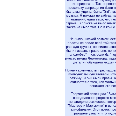
игнорировать. Так, первон
поскольку запрещения были п
была выпущена, была "Girl", в
музыки. Я никогда не забуду, 
названий, едва веря, что п
стране. В списке не было никаки
также не было там. Но в конце
Не было никакой возможност
пластинке после всей той гря
распада группы, появились зап
были названы правильно, но и
ансамблю" – как если бы "Ге
вместо имени Лермонтова, изда
детали побуждали людей 
Почему коммунисты преследовал
коммунисты чувствовали, что
режиму. И они были правы. Ф
начинается с того, как мальч
понижает его по
Творческий потенциал "Битл
определенное родство ме
ненавидели режиссера, кото
"Мастеру и Маргарите" и испо
кинофильму. Этот поток пр
граждане узнали, что инди