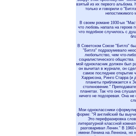
взятый из их первого альбома. 
только и говорили о "Битл
непостижимого м
В своем романе 1930-ых "Маст
что любовь напала на героев п
что подобное случилось с душ
бл
В Советском Союзе "Битлз" бы
"Битлз" подразумевало нео
любопытство, чем что-либо
социалистического общества. 
мой однокласник должен был рас
он вычитал в журнале, он сде
самое последнее открытие 
Харрисона, Ринго Старра (и д
планеты приближается к 
столкновение." Преподавате
планетах. Так что она слушал
ничего не подозревая. Она не
сл
Мои одноклассники сформулир
форме: "Я английский бы выучил
Это перефразировка слов
литературной классной комнате
разговаривал Ленин." В 1960-
имени Ленина на Леннона, но 