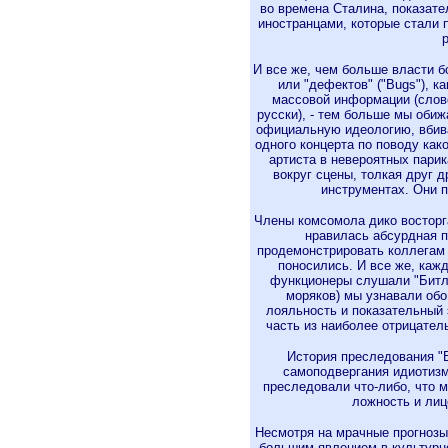
во времена Сталина, показат
иностранцами, которые стали 
И все же, чем больше власти 
или "дефектов" ("Bugs"), к
массовой информации (слово
русски), - тем больше мы обиж
официальную идеологию, вбив
одного концерта по поводу как
артиста в невероятных парик
вокруг сцены, толкая друг 
инструментах. Они 
Члены комсомола дико восторга
нравилась абсурдная п
продемонстрировать коллегам и
поносились. И все же, каж
функционеры слушали "Битлз
моряков) мы узнавали обо 
лояльность и показательный
часть из наиболее отрицател
История преследования "Б
самоподвергания идиотиз
преследовали что-либо, что 
ложность и лиц
Несмотря на мрачные прогнозы 
большим явлением в культурн