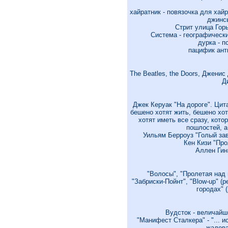
хайратник - повязочка для хай
джинсы
Стрит улица Горь
Система - географическ
дурка - п
пацифик ант
The Beatles, the Doors, Джени
Д
Джек Керуак "На дороге". Цит
бешено хотят жить, бешено хот
хотят иметь все сразу, кото
пошлостей, а 
Уильям Берроуз "Голый зав
Кен Кизи "Про
Аллен Гин
"Волосы", "Пролетая над
"Забриски-Пойнт", "Blow-up" 
городах" 
Вудсток - величайш
"Манифест Сталкера" - "... 
жалова