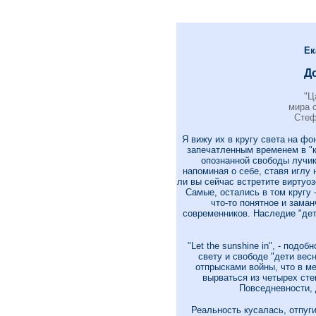
Ек
Д
"Ц
мира с
Стеф
Я вижу их в кругу света на фо
запечатленным временем в "к
опознанной свободы лучик
напоминая о себе, ставя иглу 
ли вы сейчас встретите виртуоз
Самые, остались в том кругу 
что-то понятное и заман
современников. Наследие "дет
"Let the sunshine in", - под
свету и свободе "дети вес
отпрысками войны, что в м
вырваться из четырех сте
Повседневности, 
Реальность кусалась, отпуг