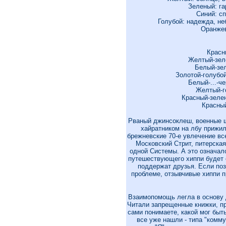
Зеленый: га
Синий: сп
Голубой: надежда, неб
Оранжев
Красн
Желтый-зеле
Белый-зе
Золотой-голубой
Белый-...-ч
Желтый-г
Красный-зелены
Красный
Рваный джинсоклеш, военные ш
хайратником на лбу прижил
брежневские 70-е увлечение вс
Московский Стрит, питерская
одной Системы. А это означало
путешествующего хиппи будет ед
поддержат друзья. Если поз
проблеме, отзывчивые хиппи пр
Взаимопомощь легла в основу д
Читали запрещенные книжки, пр
сами понимаете, какой мог быть
все уже нашли - типа "комм