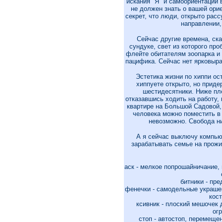
искания "Я" и самоориентации в
не должен знать о вашей орие
секрет, что люди, открыто рас
направлении,
Сейчас другие времена, ска
сундуке, свет из которого про
флейте обитателям зоопарка и 
пацифика. Сейчас нет ярковыра
Эстетика жизни по хиппи ос
хиппуете открыто, но приде
шестидесятники. Ниже пл
отказавшись ходить на работу, 
квартире на Большой Садовой, 
человека можно поместить в 
невозможно. Свобода н
А я сейчас выключу компьют
зарабатывать семье на прожив
аск - мелкое попрошайничание, 
битники - пре
фенечки - самодельные украшен
кост
ксивник - плоский мешочек 
ог
стоп - автостоп, перемеще