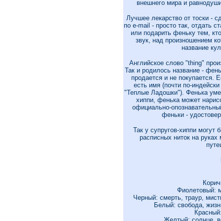
внешнего мира и равнодуши
Лучшее лекарство от тоски - с
по e-mail - просто так, отдать
или подарить феньку тем, кто
звук, над произношением ко
название ку
Английское слово "thing" прои
Так и родилось название - фен
продается и не покупается. 
есть имя (почти по-индейски
"Теплые Ладошки"). Фенька умее
хиппи, фенька может нарис
официально-опознавательный 
феньки - удостовер
Так у супругов-хиппи могут 
расписных ниток на руках 
путе
Корич
Фиолетовый: 
Черный: смерть, траур, мист
Белый: свобода, жизнь
Красный:
Желтый: солнце, в