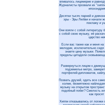
впивалось лицемерие и равнод
Журналисты прозвали их "хиппи" 
ипохондрия
Десятки тысяч парней и девчон
эры - Эры Любви и начали жи
поклажу и у
Они взяли с собой литературу б
с собой свою музыку, её раска
царство не
Если вас также как и меня на
мелодии, исключительно сидя п
знаете цену музыки. Появл
пределы цитадели сковывающих
Развернуться лицом к движущ
подземелье метро, замерет
портфелей-дипломатов, каблук
Позвать друзей, одеть все само
холме, безмятежно наблюдая 
музыку на открытом пространс
подобный побег? Смелость ил
как просят
Хиппи отказывались от логики 
- расписания своей собствен