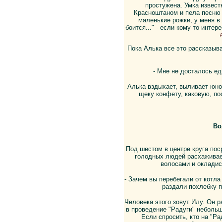
простужена. Умка извест
Красноштаном и пела песню 
маленькие рожки, у меня в
боится..." - если кому-то инте
Пока Алька все это рассказыва
- Мне не досталось ед
Алька вздыхает, выливает юнош
щеку конфету, каковую, пос
Во
Под шестом в центре круга по
голодных людей расхаживае
волосами и окладис
- Зачем вы перебегали от котла
раздали похлебку п
Человека этого зовут Илу. Он р
в проведение "Радуги" неболь
Если спросить, кто на "Р