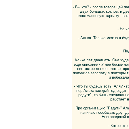
- Вы кто? - после говорящей п
двух больших котлов, и де
пластмассовую тарелку - в т
- Не х
- Алька. Только можно я буд
По
Альке лет двадцать. Она худе
еще описания? У нее босые ног
цветастое легкое платье, п
получила зарплату в полторы т
и побежала
- Что ты будешь есть, Аля? - 
пор Алька каждый год ездит 
радуги", то бишь специально
работает н
Про организацию "Радуги" Ал
начинают сообщать друг дру
Новгородской о
- Какое это