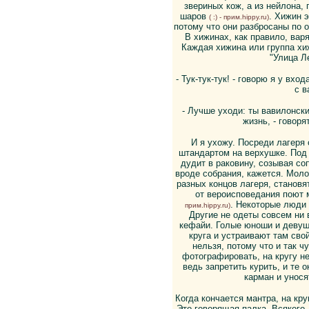
звериных кож, а из нейлона,
шаров
. Хижин э
( :) - прим.hippy.ru)
потому что они разбросаны по
В хижинах, как правило, варя
Каждая хижина или группа хиж
"Улица Л
- Тук-тук-тук! - говорю я у вхо
с в
- Лучше уходи: ты вавилонск
жизнь, - говоря
И я ухожу. Посреди лагеря
штандартом на верхушке. Под
дудит в раковину, созывая соп
вроде собрания, кажется. Мол
разных концов лагеря, становят
от вероисповедания поют 
. Некоторые люди 
прим.hippy.ru)
Другие не одеты совсем ни в
кефайи. Голые юноши и девуш
круга и устраивают там свой
нельзя, потому что и так ч
фотографировать, на кругу не
ведь запретить курить, и те 
карман и унося
Когда кончается мантра, на кру
Это говорящая палка. Всякого,