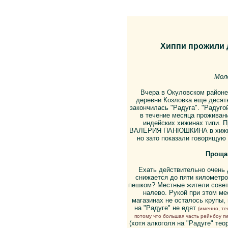
Хиппи прожили 
Мол
Вчера в Окуловском районе 
деревни Козловка еще десять
закончилась "Радуга". "Радуго
в течение месяца проживан
индейских хижинах типи. П
ВАЛЕРИЯ ПАНЮШКИНА в хижины 
но зато показали говорящую
Проща
Ехать действительно очень д
снижается до пяти километро
пешком? Местные жители совет
налево. Рукой при этом м
магазинах не осталось крупы, 
на "Радуге" не едят
(именно, те
потому что большая часть рейнбоу пип
(хотя алкоголя на "Радуге" тео