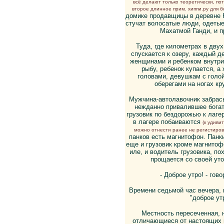
всё делают только теоретически, пот
второе длинное прим. хиппи.ру для 
домике продавщицы в деревне К
стучат волосатые люди, одеты
Махатмой Ганди, и 
Туда, где километрах в двух
спускается к озеру, каждый д
женщинами и ребенком внутр
рыбу, ребенок купается, 
головами, девушкам с голо
оберегами на ногах к
Мужчина-автолавочник забрас
нежданно привалившее богатс
грузовик по бездорожью к лаге
в лагере побаиваются
(к удив
можно отнести ранее не регистиров
панков есть магнитофон. Панки
еще и грузовик кроме магнитофо
иле, и водитель грузовика, по
прощается со своей ут
- Доброе утро! - го
Времени седьмой час вечера, 
"доброе ут
Местность пересеченная, 
отличающиеся от настоящих и