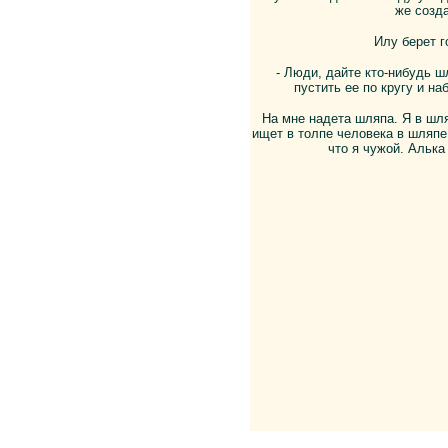
же созда
Илу берет г
- Люди, дайте кто-нибудь 
пустить ее по кругу и н
На мне надета шляпа. Я в шл
ищет в толпе человека в шляпе,
что я чужой. Алька