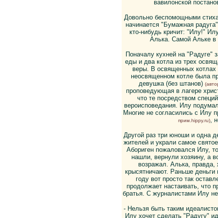
вавилонской постанов
Довольно беспомощными стихам
начинается "Бумажная радуга"
кто-нибудь кричит: "Илу!" Ил
Алька. Самой Альке в 
Поначалу кухней на "Радуге" 
еды и два котла из трех освящ
веры. В освященных котлах 
неосвященном котле была пр
девушка (без штанов)
(авто
проповедующая в лагере хрис
что те посредством специ
вероисповедания. Илу подумал 
Многие не согласились с Илу 
, 
прим.hippy.ru)
Другой раз три юноши и одна д
жителей и украли самое свято
Абориген пожаловался Илу, то
нашли, вернули хозяину, а в
возражал. Алька, правда, 
крысятничают. Раньше деньги м
году вот просто так оставл
продолжает настаивать, что пр
братья. С журналистами Илу не 
- Нельзя быть таким идеалистом
Илу хочет сделать "Радугу" ид