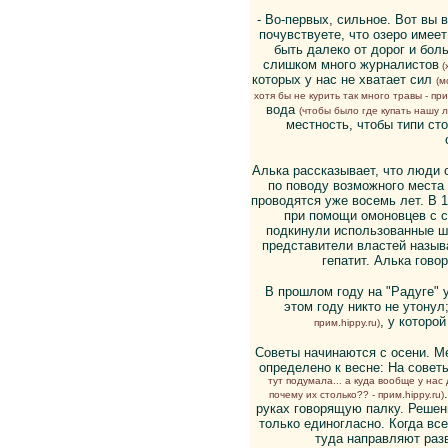
- Во-первых, сильное. Вот вы в
почувствуете, что озеро имеет
быть далеко от дорог и бол
слишком много журналистов
(
которых у нас не хватает сил
(м
хотя бы не курить так много травы - прим
вода
(чтобы было где купать нашу л
местность, чтобы типи сто
Алька рассказывает, что люди 
по поводу возможного места
проводятся уже восемь лет. В 1
при помощи омоновцев с с
подкинули использованные ш
представители властей назыв
гепатит. Алька говор
В прошлом году на "Радуге" 
этом году никто не утону
, у которо
прим.hippy.ru)
Советы начинаются с осени. М
определено к весне: На совет
тут подумала... а куда вообще у на
почему их столько?? - прим.hippy.ru)
руках говорящую палку. Решен
только единогласно. Когда вс
туда направляют раз