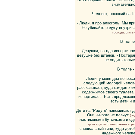
внимательно
Человек, похожий на Го
- Люди, я про алкоголь. Мы пр
Не убивайте радугу внутри 
господи, опять 
В толпе
- Девушки, погода испортилас
девушке без штанов. - Постара
не ходить голым
В толпе -
- Люди, у меня два вопроса
следующий молодой челове
рассказывает, куда каждая хи
содержимое своего туалета. 
испортилась. Есть предложени
есть дети и 
Дети на "Радуге" напоминают д
Они никогда не плачут
(гл
пластиковыми бутылками и ед
дети едят чистыми руками - прим
специальный типи, куда дете
надежного человек