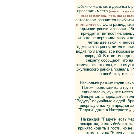
Обычно мальчик и девочка с р
проверять место
(видимо, журнали
пара составлена, чтобы народ радуг
автостопом равняется приблизи
. Если разведчики
(! - прим.hippy.ru)
администрацию и говорят: "В
приедет от пятисот человек
никогда не верят мальчику и д
летом две тысячи челове
администрация пугается и при
водят по лагерю, все показыва
с природой. В ответ иногда
секрету сообщают, что н
химические отходы, и советую
Окуловского района приняла "Р
во всей округе и з
Несколько разных групп нахо
Потом представители групп 
единогласно, лучшее место
публикуется, а передается тол
"Радугу" случайных людей. Вре
говорящую палку и предлагае
"Радуги" даже в Интернете
(уг
На каждой "Радуге" есть мед
лекарства, и есть библиотека
принято ходить в гости, но не
этом году на "Радугу" пр