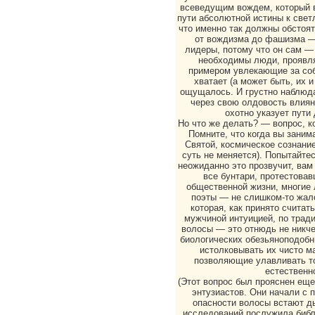
всеведущим вождем, который в
пути абсолютной истины к све
что именно так должны обстоят
от вождизма до фашизма —
лидеры, потому что он сам —
необходимы люди, проявля
примером увлекающие за соб
хватает (а может быть, их и
ощущалось. И грустно наблюда
через свою олдовость влияни
охотно указует пути
Но что же делать? — вопрос, ко
Помните, что когда вы заним
Святой, космическое сознание
суть не меняется). Попытайтес
неожиданно это прозвучит, вам
все бунтари, протестова
общественной жизни, многие
поэты — не слишком-то жал
которая, как принято считат
мужчиной интуицией, по тради
волосы — это отнюдь не никче
биологических обезьяноподобн
истолковывать их чисто м
позволяющие улавливать то
естественно
(Этот вопрос был прояснен еще
энтузиастов. Они начали с 
опасности волосы встают 
исследований послужила библ