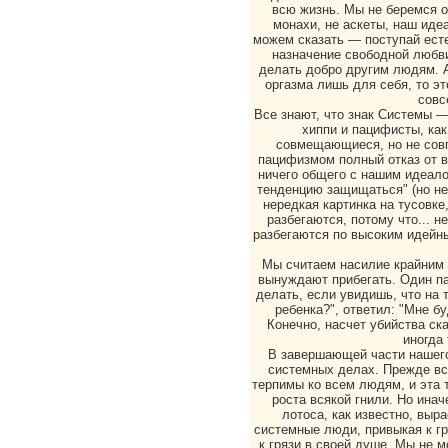
всю жизнь. Мы не беремся о
монахи, не аскеты, наш иде
можем сказать — поступай есте
назначение свободной любви
делать добро другим людям. 
оргазма лишь для себя, то э
совс
Все знают, что знак Системы —
хиппи и пацифисты, как
совмещающиеся, но не сов
пацифизмом полный отказ от в
ничего общего с нашим идеалом
тенденцию защищаться" (но не
нередкая картинка на тусовке
разбегаются, потому что... н
разбегаются по высоким идейн
Мы считаем насилие крайним 
вынуждают прибегать. Один па
делать, если увидишь, что на
ребенка?", ответил: "Мне б
Конечно, насчет убийства ск
иногда
В завершающей части нашего
системных делах. Прежде все
терпимы ко всем людям, и эта 
роста всякой гнили. Но инач
лотоса, как известно, выра
системные люди, привыкая к гр
к грязи в своей душе. Мы не 