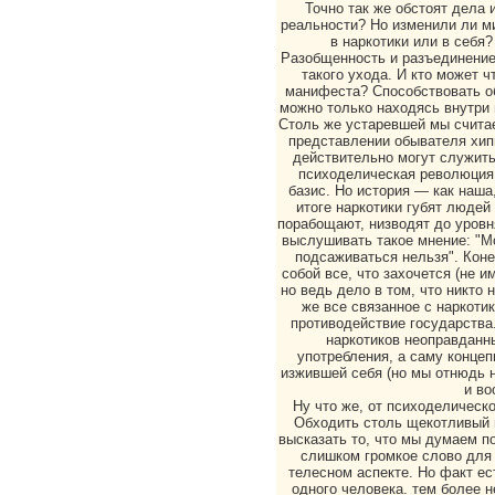
Точно так же обстоят дела 
реальности? Но изменили ли м
в наркотики или в себя?
Разобщенность и разъединени
такого ухода. И кто может ч
манифеста? Способствовать о
можно только находясь внутри н
Столь же устаревшей мы счита
представлении обывателя хип
действительно могут служит
психоделическая революция
базис. Но история — как наша,
итоге наркотики губят людей
порабощают, низводят до уровн
выслушивать такое мнение: "Мо
подсаживаться нельзя". Коне
собой все, что захочется (не и
но ведь дело в том, что никто 
же все связанное с наркоти
противодействие государства
наркотиков неоправданны
употребления, а саму конце
изжившей себя (но мы отнюдь н
и во
Ну что же, от психоделическ
Обходить столь щекотливый 
высказать то, что мы думаем п
слишком громкое слово для 
телесном аспекте. Но факт ес
одного человека. тем более 