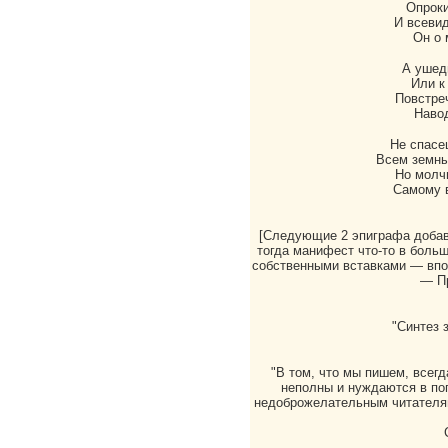
Опроки
И всеви
Он о 
А ушед
Или к
Повстре
Наво
Не спасе
Всем земны
Но молч
Самому 
[Следующие 2 эпиграфа доба
тогда манифест что-то в боль
собственными вставками — впо
— Пр
"Синтез 
"В том, что мы пишем, всегд
неполны и нуждаются в поп
недоброжелательным читателя