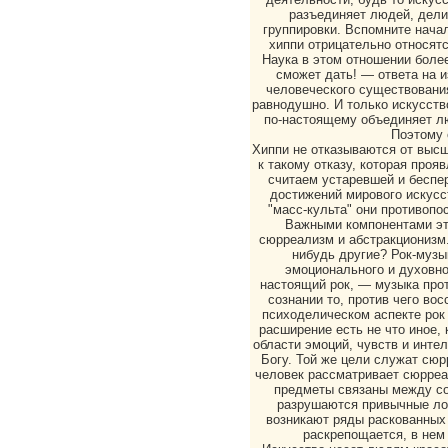
разъединяет людей, дели
группировки. Вспомните нача
хиппи отрицательно относятс
Наука в этом отношении более
сможет дать! — ответа на и
человеческого существования
равнодушно. И только искусств
по-настоящему объединяет лю
Поэтому 
Хиппи не отказываются от выс
к такому отказу, которая прояв
считаем устаревшей и беспер
достижений мирового искусс
"масс-культа" они противопо
Важными компонентами эт
сюрреализм и абстракционизм.
нибудь другие? Рок-музы
эмоционального и духовно
настоящий рок, — музыка про
сознании то, против чего во
психоделическом аспекте рок 
расширение есть не что иное, 
области эмоций, чувств и интел
Богу. Той же цели служат сюр
человек рассматривает сюрреа
предметы связаны между со
разрушаются привычные лог
возникают ряды раскованных а
раскрепощается, в нем 