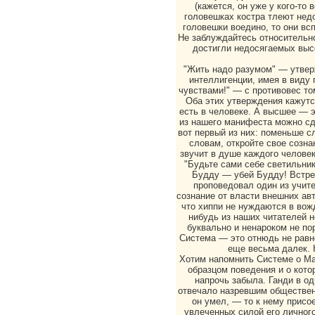
(кажется, он уже у кого-то
головешках костра тлеют недо
головешки воедино, то они вс
Не заблуждайтесь относительн
достигли недосягаемых высо
"Жить надо разумом" — утвер
интеллигенции, имея в виду 
чувствами!" — с противовес то
Оба этих утверждения кажут
есть в человеке. А высшее — э
из нашего манифеста можно сде
вот первый из них: поменьше с
словам, откройте свое созна
звучит в душе каждого человек
"Будьте сами себе светильник
Будду — убей Будду! Встре
проповедовал один из учит
сознание от власти внешних авт
что хиппи не нуждаются в вожд
нибудь из наших читателей 
буквально и ненароком не по
Система — это отнюдь не равн
еще весьма далек. К
Хотим напомнить Системе о Ма
образцом поведения и о кот
напрочь забыла. Ганди в од
отвечало назревшим обществен
он умел, — то к нему присо
увлеченных силой его личного