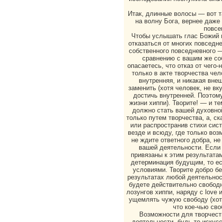
Итак, длинные волосы — вот т
на волну Бога, вернее даже
повсе
Чтобы услышать глас Божий в
отказаться от многих повседне
собственного повседневного — 
сравнению с вашим же со
опасаетесь, что отказ от чего
только в акте творчества че
внутренняя, и никакая внеш
заменить (хотя человек, не в
достичь внутренней. Поэтому
жизни хиппи). Творите! — и т
должно стать вашей духовно
только путем творчества, а, с
или распространив стихи сист
везде и всюду, где только воз
не ждите ответного добра, не
вашей деятельности. Если 
привязаны к этим результатам
детерминация будущим, то ес
условиями. Творите добро бе
результатах любой деятельнос
будете действительно свободн
лозунгов хиппи, наряду с love
ущемлять чужую свободу (хотя
что кое-чью св
Возможности для творчест
деятельности, будь то искусс