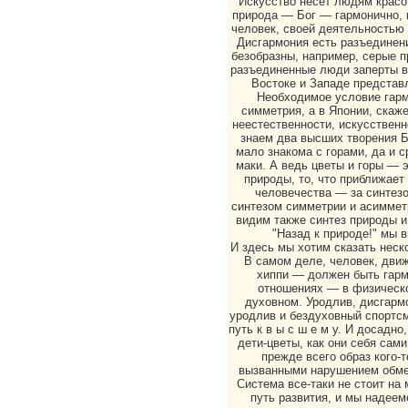
Искусство несет людям красот
природа — Бог — гармонично, и
человек, своей деятельностью 
Дисгармония есть разъединени
безобразны, например, серые п
разъединенные люди заперты в 
Востоке и Западе представ
Необходимое условие гарм
симметрия, а в Японии, скаж
неестественности, искусствен
знаем два высших творения Б
мало знакома с горами, да и 
маки. А ведь цветы и горы — 
природы, то, что приближает
человечества — за синтезом
синтезом симметрии и асимметр
видим также синтез природы и
"Назад к природе!" мы в
И здесь мы хотим сказать неск
В самом деле, человек, движ
хиппи — должен быть гарм
отношениях — в физическ
духовном. Уродлив, дисгарм
уродлив и бездуховный спортсме
путь к в ы с ш е м у. И досадно
дети-цветы, как они себя сам
прежде всего образ кого-
вызванными нарушением обмен
Система все-таки не стоит на
путь развития, и мы надеем