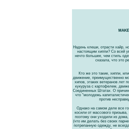
MAKE
Надень клеши, отрасти хайр, 
настоящим хиппи? Со всей ув
нечто большее, чем стиль оде
сказала, что это 
Кто же это такие, хиппи, ил
движение, преимущественно мо
хипов, этаких ветеранов лет п
кукуруза с картофелем, движе
Соединенных Штатах. О причин
что "молодежь капиталистиче
против несправе
Однако на самом деле все г
косили от
массового призыва,
поэтому они уходили из дома,
(что им делать без своих парн
потрепанную одежду, не всегд