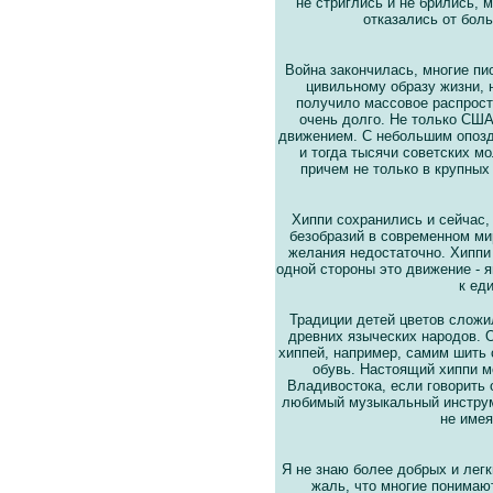
не стриглись и не брились, 
отказались от бол
Война закончилась, многие пи
цивильному образу жизни, 
получило массовое распрост
очень долго. Не только США
движением. С небольшим опозда
и тогда тысячи советских м
причем не только в крупных 
Хиппи сохранились и сейчас, 
безобразий в современном мир
желания недостаточно. Хиппи
одной стороны это движение - я
к ед
Традиции детей цветов сложи
древних языческих народов. 
хиппей, например, самим шить 
обувь. Настоящий хиппи м
Владивостока, если говорить о
любимый музыкальный инструме
не имея
Я не знаю более добрых и легк
жаль, что многие понимаю