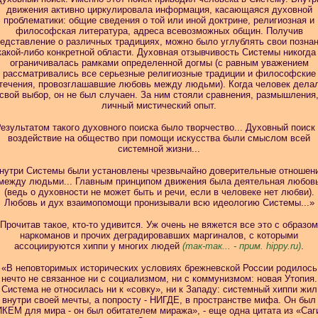
движения активно циркулировала информация, касающаяся духовной
проблематики: общие сведения о той или иной доктрине, религиозная и
философская литература, адреса
всевозможных общин. Получив
едставление о различных традициях, можно было углублять свои позна
какой-либо конкретной области. Духовная отзывчивость Системы никогда
ограничивалась рамками определенной догмы (с равным уважением
рассматривались все серьезные религиозные традиции и философские
течения, провозглашавшие любовь между людьми). Когда человек дела
свой выбор, он не был случаен. За ним стояли сравнения, размышления
личный мистический опыт.
езультатом такого духовного поиска было творчество... Духовный поиск
воздействие на общество при помощи искусства были смыслом всей
системной жизни...
нутри Системы были установлены чрезвычайно доверительные отношен
между людьми... Главным принципом движения была деятельная любов
(ведь о духовности не может быть и речи, если в человеке нет любви).
Любовь и дух взаимопомощи пронизывали всю идеологию Системы...»
Прочитав такое, кто-то удивится. Уж очень не вяжется все это с образом
наркоманов и прочих деградировавших маргиналов, с которыми
ассоциируются хиппи у многих людей
(так-так... - прим. hippy.ru)
.
«В неповторимых исторических условиях брежневской России родилось
нечто не связанное ни с социализмом, ни с коммунизмом: новая Утопия.
Система не относилась ни к «совку», ни к Западу: системный хиппи жил
внутри своей мечты, а попросту - НИГДЕ, в пространстве мифа. Он был
КЕМ для мира - он был обитателем миража», - еще одна цитата из «Саг