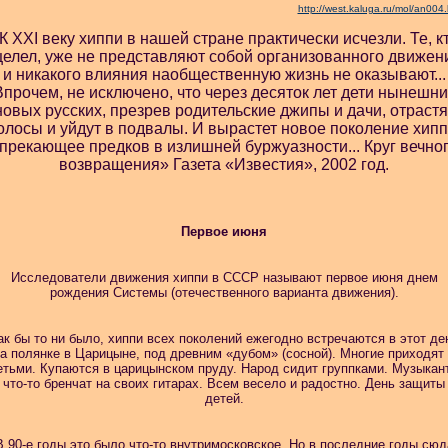
http://west.kaluga.ru/mol/an004
К XXI веку хиппи в нашей стране практически исчезли. Те, к
целел, уже не представляют собой организованного движен
и никакого влияния наобщественную жизнь не оказывают...
Впрочем, не исключено, что через десяток лет дети нынешни
новых русских, презрев родительские джипы и дачи, отрастя
олосы и уйдут в подвалы. И вырастет новое поколение хипп
прекающее предков в излишней буржуазности... Круг вечно
возвращения» Газета «Известия», 2002 год.
Первое июня
Исследователи движения хиппи в СССР называют первое июня днем
рождения Системы (отечественного варианта движения).
ак бы то ни было, хиппи всех поколений ежегодно встречаются в этот де
а полянке в Царицыне, под древним «дубом» (сосной). Многие приходят
етьми. Купаются в царицынском пруду. Народ сидит группками. Музыкан
что-то бренчат на своих гитарах. Всем весело и радостно. День защиты
детей.
В 90-е годы это было что-то внутримосковское. Но в последние годы сюд