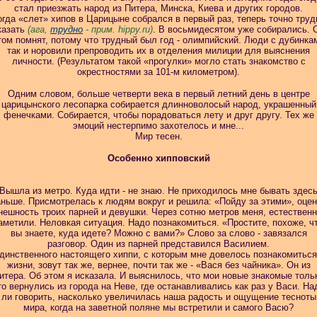
стал приезжать народ из Питера, Минска, Киева и других городов.
огда «слет» хипов в Царицыне собрался в первый раз, теперь точно труд
казать
(ага,
трудно
- прим. hippy.ru)
. В восьмидесятом уже собирались. 
том помнят, потому что трудный был год - олимпийский. Люди с дубинка
так и норовили препроводить их в
отделения милиции для выяснения
личности. (Результатом такой «прогулки» могло стать знакомство с
окрестностями за 101-м километром).
Одним словом, больше четверти века в первый летний день в центре
царицынского лесопарка собирается длинноволосый народ, украшенный
фенечками. Собирается, чтобы порадоваться лету и друг другу. Тех же
эмоций нестерпимо захотелось и мне...
Мир тесен.
Особенно хипповский
Вышла из метро. Куда идти - не знаю. Не приходилось мне бывать здес
ньше. Присмотрелась к людям вокруг и решила: «Пойду за этими», оце
нешность троих парней и девушки. Через сотню метров меня, естественн
аметили. Неловкая ситуация. Надо познакомиться. «Простите, похоже, ч
вы знаете, куда идете? Можно с вами?» Слово за слово - завязался
разговор. Один из парней представился Василием.
динственного настоящего хиппи, с которым мне довелось познакомиться
жизни, зовут так же, вернее, почти так же - «Вася без чайника». Он из
итера. Об этом я и
сказала. И выяснилось, что мои новые знакомые толь
то вернулись из города на Неве, где останавливались как раз у Васи. На
ли говорить, насколько увеличилась наша радость и ощущение тесноты
мира, когда на заветной поляне мы встретили и самого Васю?