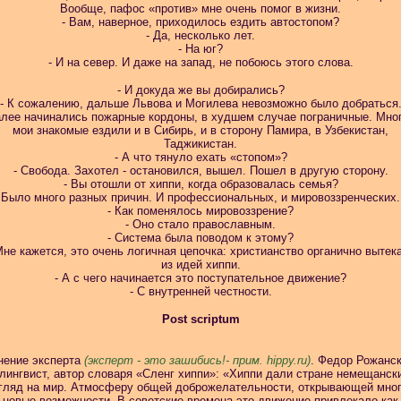
Вообще, пафос «против» мне очень помог в жизни.
- Вам, наверное, приходилось ездить автостопом?
- Да, несколько лет.
- На юг?
- И на север. И даже на запад, не побоюсь этого слова.
- И докуда же вы добирались?
- К сожалению, дальше Львова и Могилева невозможно было добраться
лее начинались пожарные кордоны, в худшем случае пограничные. Мно
мои знакомые ездили и в Сибирь, и в сторону Памира, в Узбекистан,
Таджикистан.
- А что тянуло ехать «стопом»?
- Свобода. Захотел - остановился, вышел. Пошел в другую сторону.
- Вы отошли от хиппи, когда образовалась семья?
 Было много разных причин. И профессиональных, и мировоззренческих.
- Как поменялось мировоззрение?
- Оно стало православным.
- Система была поводом к этому?
Мне кажется, это очень логичная цепочка: христианство органично вытек
из идей хиппи.
- А с чего начинается это поступательное движение?
- С внутренней честности.
Post scriptum
ение эксперта
(эксперт - это зашибись!- прим. hippy.ru)
. Федор Рожанс
 лингвист, автор словаря «Сленг хиппи»: «Хиппи дали стране немещанск
гляд на мир. Атмосферу общей доброжелательности, открывающей мно
новые возможности. В советские времена это движение привлекало как