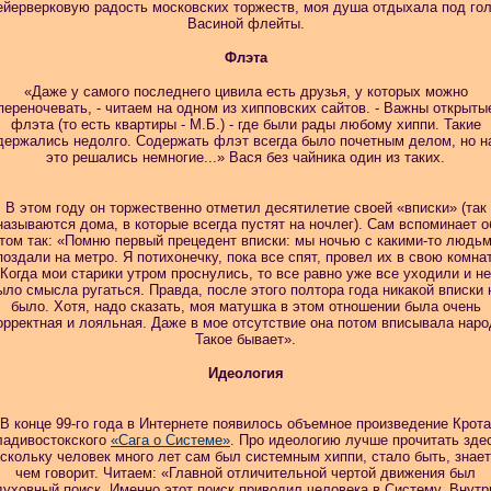
йерверковую радость московских торжеств, моя душа отдыхала под го
Васиной флейты.
Флэта
«Даже у самого последнего цивила есть друзья, у которых можно
переночевать, - читаем на одном из хипповских сайтов. - Важны открыты
флэта (то есть квартиры - М.Б.) - где были рады любому хиппи. Такие
держались недолго. Содержать флэт всегда было почетным делом, но н
это решались немногие...» Вася без чайника один из таких.
В этом году он торжественно отметил десятилетие своей «вписки» (так
называются дома, в которые всегда пустят на ночлег). Сам вспоминает о
том так: «Помню первый прецедент вписки: мы ночью с какими-то людь
поздали на метро. Я потихонечку, пока все спят, провел их в свою комнат
Когда мои старики утром проснулись, то все равно уже все уходили и не
ыло смысла ругаться. Правда, после этого полтора года никакой вписки 
было. Хотя, надо сказать, моя матушка в этом отношении была очень
орректная и лояльная. Даже в мое отсутствие она потом вписывала наро
Такое бывает».
Идеология
В конце 99-го года в Интернете появилось объемное произведение Крота
ладивостокского
«Сага о Системе»
. Про идеологию лучше прочитать зде
скольку человек много лет сам был системным хиппи, стало быть, знает
чем говорит. Читаем: «Главной отличительной чертой движения был
духовный поиск. Именно этот поиск приводил человека в Систему. Внутр