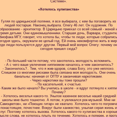
Системе».
«Хотелось хулиганства»
Гуляя по царицынской полянке, я все выбирала, с кем бы поговорить из
людей постарше. Наконец выбрала. Олегу 46 лет. Он художник. По
образованию - архитектор. В Царицыно приехал со всей семьей - женой 
тремя детьми. Они единомышленники. Старшая дочь, Варвара, студентк
биофака МГУ, говорит, что хотела бы, чтобы те люди, которые собралис
егодня здесь, окружали ее целый год. Ей очень некомфортно жить в мир
где люди пользуются друг другом. Первый мой вопрос Олегу: почему он
сегодня пришел сюда?
- По большей части потому, что захотелось молодость вспомнить.
- А с чего ваше увлечение хиппизмом началось и чем закончилось?
- Закончилось?.. Тем, что я жив-здоров, слава Богу, это уже неплохо.
Слишком со многими рисками была связана моя молодость. Они очень
банальны: начиная от
ОГПУ и заканчивая наркотиками.
- Через наркотики вы тоже прошли?
- По касательной, к счастью.
- Каким же было начало? Вы учились в школе - и вдруг потянуло к хиппи
Почему?
- Хотелось веселья какого-то. Унылое казенное веселье нашей средней
школы мне было тошнотно. А потом, я увлекался рок-музыкой. Мне ни
Самоцветов», ни «Поющих гитар» не хватало. Хотелось чего-то погромч
понастоящее, почестнее. Вокруг были ханжество, унылая серая жизнь и
спуг. Поэтому хотелось вызова. Хотелось какого-то хулиганства в хорош
ысле слова, не хотелось плыть по течению. Хотелось и поперек, и прот