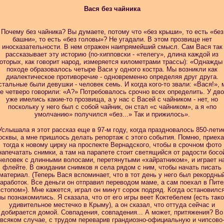
Вася без чайника
Почему без чайника? Вы думаете, потому что «без крыши», то есть «без
башни», то есть «без головы»? Не угадали. В этом прозвище нет
иносказательности. В нем отражен наипрямейший смысл. Сам Вася так
рассказывает эту историю (по-хипповски - «телегу», длина каждой из
оторых, как говорит народ, измеряется километрами трассы): «Однажды
походе образовалось четыре Васи у одного костра. Мы возникли как
диалектическое противоречие - одновременно определяя друг друга.
тальные были девушки - человек семь. И когда кого-то звали: «Вася!»,
е четверо говорили: «А?» Потребовалось срочно всех определить. У дв
уже имелись какие-то прозвища, а у нас с Васей с чайником - нет, но
поскольку у него был с собой чайник, он стал «с чайником», а я «по
умолчанию» получился «без...» Так и прижилось».
Услышала я этот рассказ еще в 97-м году, когда праздновалось 850-лети
сквы, а мне пришлось делать репортаж с этого события. Помню, приех
тогда к новому цирку на проспекте Вернадского, чтобы в срочном фото
напечатать снимки, а там на парапете стоит светящийся от радости босо
человек с длинными волосами, перетянутыми «хайратником», и играет н
флейте. В ожидании снимков я села рядом с ним, чтобы начать писать
материал. (Теперь Вася вспоминает, что в тот день у него был рекордны
заработок. Все деньги он отправил переводом маме, а сам поехал в Пите
«стопом»). Мне кажется, играл он минут сорок подряд. Когда остановился
ы познакомились. Я сказала, что от его игры веет Коктебелем (есть так
удивительное местечко в Крыму), а он сказал, что оттуда сейчас и
добирается домой. Совпадения, совпадения... А может, притяжения? Во
всяком случае, с трудом переварив грандиозно-официальную и чипсово