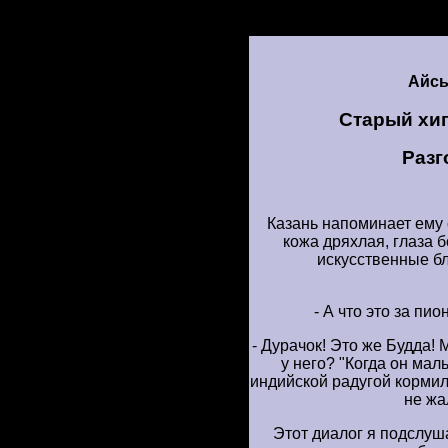
Айс
Старый хип
Разг
Казань напоминает ему 
кожа дряхлая, глаза б
искусственные бл
- А что это за пи
- Дурачок! Это же Будда!
у него? "Когда он мал
индийской радугой кормил
не жа
Этот диалог я подслуш