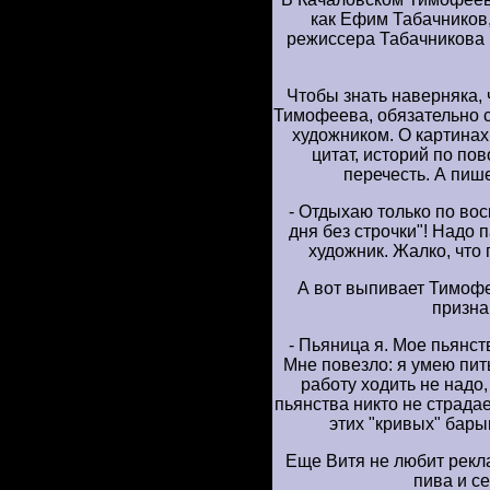
как Ефим Табачников,
режиссера Табачникова 
Чтобы знать наверняка,
Тимофеева, обязательно с
художником. О картинах
цитат, историй по по
перечесть. А пиш
- Отдыхаю только по вос
дня без строчки"! Надо п
художник. Жалко, что 
А вот выпивает Тимофе
призна
- Пьяница я. Мое пьянств
Мне повезло: я умею пить
работу ходить не надо,
пьянства никто не страда
этих "кривых" бары
Еще Витя не любит рекл
пива и с