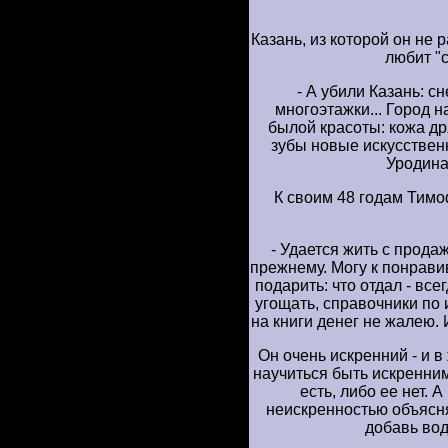
Казань, из которой он не 
любит "
- А убили Казань: с
многоэтажки... Город 
былой красоты: кожа дря
зубы новые искусствен
Уродина 
К своим 48 годам Тим
- Удается жить с продаж
прежнему. Могу к понрави
подарить: что отдал - вс
угощать, справочники по 
на книги денег не жалею. 
Он очень искренний - и в 
научиться быть искренним
есть, либо ее нет. 
неискренностью объясняе
добавь вод