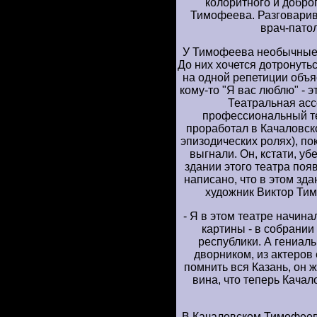
колоритного и добро
Тимофеева. Разговарив
врач-пато
У Тимофеева необычные 
До них хочется дотронуть
на одной репетиции объя
кому-то "Я вас люблю" - эт
Театральная асс
профессиональный те
проработал в Качаловск
эпизодических ролях), пок
выгнали. Он, кстати, уб
здании этого театра поя
написано, что в этом зда
художник Виктор Ти
- Я в этом театре начина
картины - в собрании
республики. А гениал
дворником, из актеров 
помнить вся Казань, он 
вина, что теперь Кача
В Качаловском Тимофеев