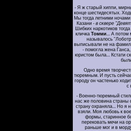
- Я ж старый хиппи, мирн
конце шестидесятых. Ходил
Мы тогда летними ночами
Казани -
в сквере "Девя
Шибких наркотиков тогда
кличка
Томми
... А потом
называлось "Лоботр
выписывали не на фамилии
- помогла жена Ганса
юристом была... Кстати с
были 
Одно время творчест
тюремным. И пусть сейчас
городу он частенько ходи
с
- Военно-тюремный стиль
нас же половина страны 
страну охраняла... Но я 
взяли. Моя любовь к во
формы, старинное бо
перековать мечи на ора
раньше мог и в морд