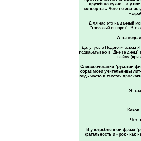
друзей на кухне... а у ва
концерты... Чего не хватае
«зара
Д ля нас это на данный мо
"кассовый аппарат". Это о
А ты ведь 
Да, учусь в Педагогическом Ун
подрабатываю в "Дне за днем" 
выйду (приг
Словосочетание "русский фил
образ моей учительницы лит-р
ведь часто в текстах проскак
Я тоже
Каков 
Что т
В употребленной фразе "ро
фатальность и «рок» как н