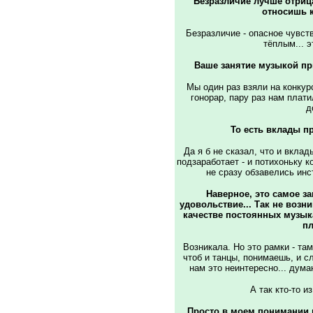
Безразличие лучше отриц
относишь 
Безразличие - опасное чувст
тёплым... э
Ваше занятие музыкой пр
Мы один раз взяли на конкурс
гонорар, пару раз нам платил
д
То есть вклады п
Да я б не сказал, что и вклад
подзаработает - и потихоньку к
не сразу обзавелись инс
Наверное, это самое з
удовольствие... Так не возн
качестве постоянных музык
п
Возникала. Но это рамки - та
чтоб и танцы, понимаешь, и 
нам это неинтересно... думаю
А так кто-то и
Просто в моем понимании м