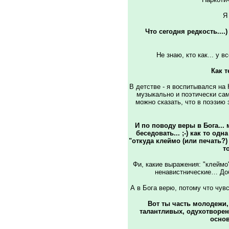
Я
Что сегодня редкость...
Не знаю, кто как... у в
Как 
В детстве - я воспитывался на К
музыкально и поэтически само
можно сказать, что в поэзию з
И по поводу веры в Бога...
беседовать... ;-) как то од
"откуда клеймо (или печать?) 
т
Фи, какие выражения: "клеймо"
ненавистнические… Добр
А в Бога верю, потому что чув
Вот ты часть молодежи, 
талантливых, одухотворен
осно