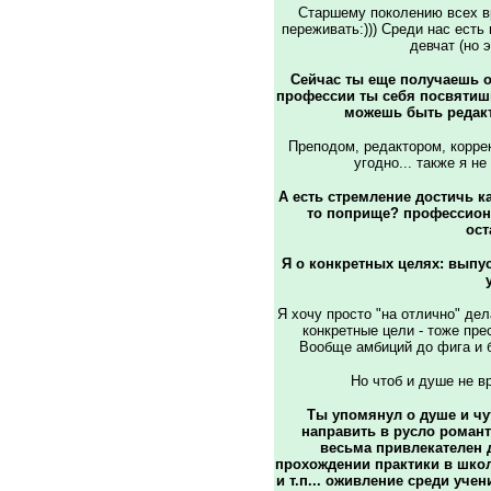
Старшему поколению всех в
переживать:))) Среди нас есть 
девчат (но э
Сейчас ты еще получаешь о
профессии ты себя посвятиш
можешь быть редак
Преподом, редактором, коррек
угодно... также я н
А есть стремление достичь к
то поприще? профессиона
ост
Я о конкретных целях: выпус
Я хочу просто "на отлично" дел
конкретные цели - тоже прес
Вообще амбиций до фига и бо
Но чтоб и душе не в
Ты упомянул о душе и чут
направить в русло романт
весьма привлекателен д
прохождении практики в школе 
и т.п... оживление среди учен