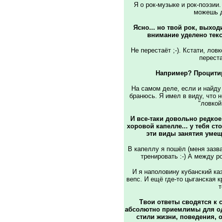
Я о рок-музыке и рок-поэзии
можешь д
Ясно... но твой рок, выход
внимание уделено текс
Не перестаёт ;-). Кстати, лов
переста
Например? Процитир
На самом деле, если и найду 
бранюсь. Я имел в виду, что 
"ловкой
И все-таки довольно редкое
хоровой капелле... у тебя с
эти виды занятия умещ
В капеллу я пошёл (меня зазва
тренировать :-) А между р
И я наполовину кубанский каз
вепс. И ещё где-то цыганская к
т
Твои ответы сводятся к 
абсолютно приемлимы для одн
стили жизни, поведения, о