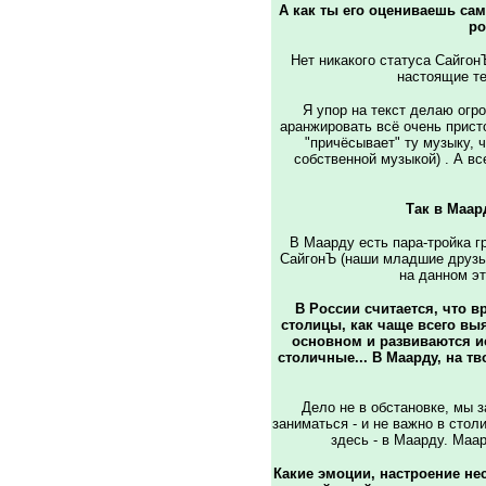
А как ты его оцениваешь сам
ро
Нет никакого статуса Сайгон
настоящие те
Я упор на текст делаю огро
аранжировать всё очень присто
"причёсывает" ту музыку, ч
собственной музыкой) . А в
Так в Маар
В Маарду есть пара-тройка г
СайгонЪ (наши младшие друзья 
на данном эт
В России считается, что 
столицы, как чаще всего выя
основном и развиваются ис
столичные... В Маарду, на тв
Дело не в обстановке, мы 
заниматься - и не важно в стол
здесь - в Маарду. Маар
Какие эмоции, настроение не