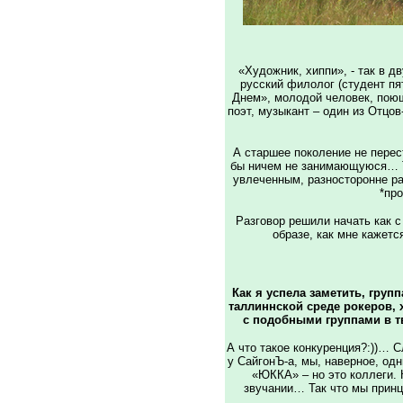
«Художник, хиппи», - так в д
русский филолог (студент пя
Днем», молодой человек, поющ
поэт, музыкант – один из Отцов
А старшее поколение не перес
бы ничем не занимающуюся… Т
увлеченным, разносторонне р
*про
Разговор решили начать как с
образе, как мне кажет
Как я успела заметить, груп
таллиннской среде рокеров, х
с подобными группами в т
А что такое конкуренция?:))… С
у СайгонЪ-а, мы, наверное, од
«ЮККА» – но это коллеги. 
звучании… Так что мы принци