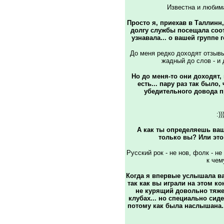
Известна и любима?
Просто я, приехав в Таллинн
долгу службы посещала соо
узнавала... о вашей группе
До меня редко доходят отзывы 
жадный до слов - и
Но до меня-то они доходят,
есть... пару раз так было,
убедительного довода п
:)
А как ты определяешь ва
только вы? Или это
Русский рок - не нов, фолк - н
к чем
Когда я впервые услышала ваш
так как вы играли на этом ко
не курящий довольно тяж
клубах... но специально сид
потому как была наслышана...