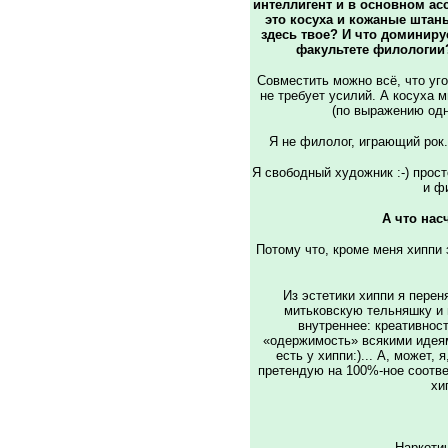
интеллигент и в основном ас
это косуха и кожаные штаны
здесь твое? И что доминиру
факультете филологии?
Совместить можно всё, что уго
не требует усилий. А косуха м
(по выражению одно
Я не филолог, играющий рок.
Я свободный художник :-) прост
и ф
А что нас
Потому что, кроме меня хиппи 
Из эстетики хиппи я перен
митьковскую тельняшку и м
внутреннее: креативност
«одержимость» всякими идеями
есть у хиппи:)... А, может, я
претендую на 100%-ное соответ
хи
Наркотич