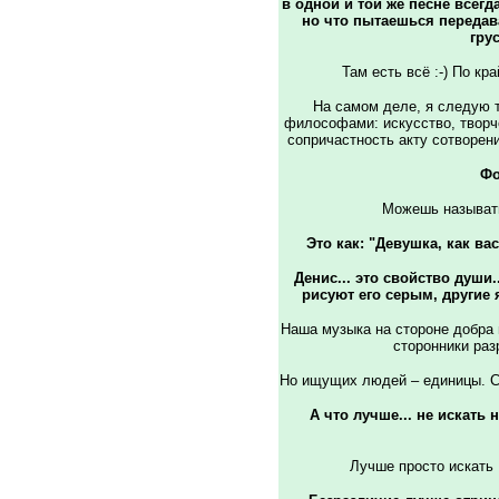
в одной и той же песне всегда
но что пытаешься передава
гру
Там есть всё :-) По кр
На самом деле, я следую 
философами: искусство, творче
сопричастность акту сотворени
Фо
Можешь называть 
Это как: "Девушка, как ва
Денис... это свойство души
рисуют его серым, другие 
Наша музыка на стороне добра и
сторонники раз
Но ищущих людей – единицы. С 
А что лучше... не искать
Лучше просто искать ;