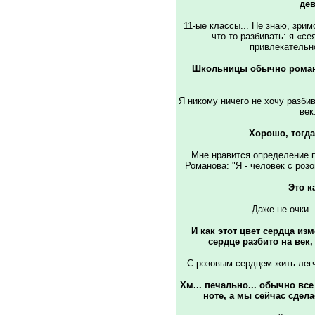
дев
11-ые классы... Не знаю, зрим
что-то разбивать: я «сея
привлекательно
Школьницы обычно романт
Я никому ничего не хочу разбив
век
Хорошо, тогда
Мне нравится определение п
Романова: "Я - человек с ро
Это к
Даже не очки. 
И как этот цвет сердца из
сердце разбито на век
С розовым сердцем жить легче
Хм... печально... обычно вс
ноте, а мы сейчас сделае