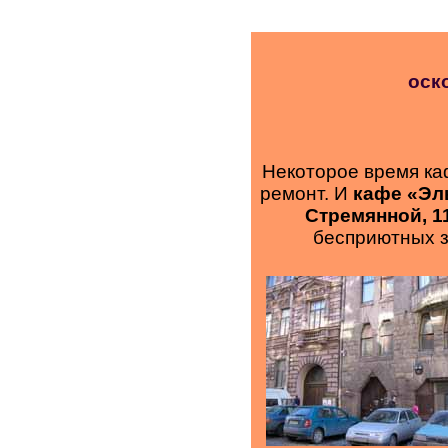
оск
Некоторое время ка
ремонт. И
кафе
«
Эл
Стремянной, 1
бесприютных з