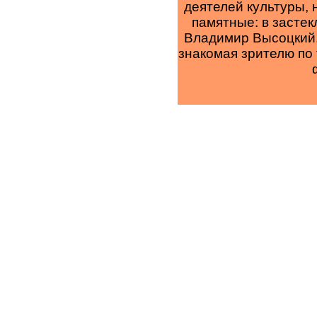
деятелей культуры, 
памятные: в застек
Владимир Высоцкий,
знакомая зрителю по