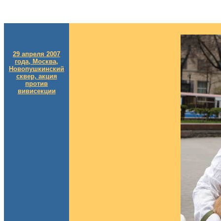
29 апреля 2007
года, Москва,
Новопушкинский
сквер, акция
против
вивисекции