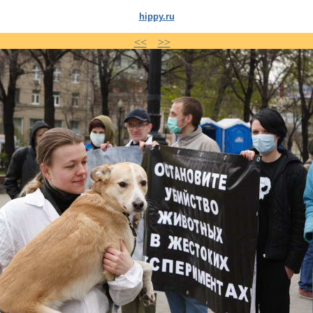
hippy.ru
<<
>>