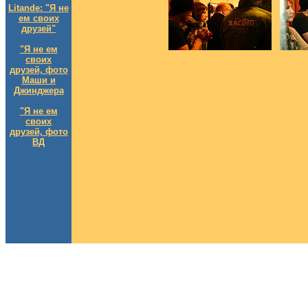
Litande: "Я не
ем своих
друзей"
"Я не ем
своих
друзей, фото
Маши и
Джинджера
"Я не ем
своих
друзей, фото
ВД