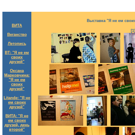
Выставка "Я не ем свои
ВИТА
[
Веганство
Летопись
ВТ: "Я не ем
своих
друзей"
Оксана
Марковчина:
"Я не ем
своих
друзей"
Litande: "Я не
ем своих
друзей"
ВИТА: "Я не
ем своих
друзей, день
второй"