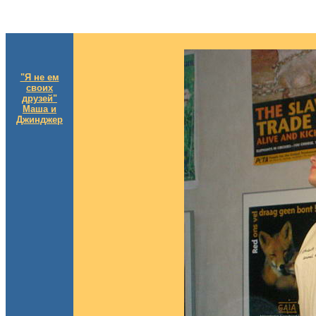
"Я не ем
своих
друзей"
Маша и
Джинджер