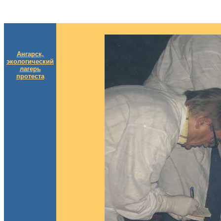
Ангарск,
экологический
лагерь
протеста