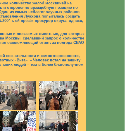
нное количество жалоб москвичей на
яли откровенно враждебную позицию по
 Один из самых неблагополучных районов
становления Лужкова попыталась создать
004 г. ей пресёк прокурор округа, однако,
ванных и опекаемых животных, для которых
тва Москвы, сделавший запрос о количестве
учил ошеломляющий ответ: за полгода СВАО
кой сознательности и самоотверженности,
отных «Вита». – Человек встал на защиту
 таких людей – тем в более благополучном