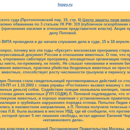
hippy.ru
кого суда (Протопоповский пер, 19, стр. 6)
Центр защиты прав живо
лено обвинение по 3 статьям УК РФ: 319 (публичное оскорбление пр
.1 (причинение насилия в отношении представителя власти). Акция 
делу Поповой.
 ВИТА проводила и до начала слушания дела в суде, 15 и 18 апреля
вопрос, почему все эти годы «буксует» московская программа сте
огрессивный документ России в отношении животных. О том, что 
, откровенно саботируя программу, зоозащитные организации говор
 никто, по-прежнему, не понёс. Не слышат чиновники и мнение би
жение животных, практика убийства бездомных животных не просто 
 животных, способствует росту численности грызунов и переносу з
дия Попова стала свидетельницей противоправных действий со ст
-ПП от 1.10.2002 г. глава управы «Ростокино» вызвал машину с л
венные деньги) собак. Содействие ловцам оказывала милиция, так
отлова диких животных (ГУП СОДЖ) Л. Поповой подтвердили, что эт
опекуном животных, и хорошо знакомая с установленным правите
милиции о грубейших нарушениях порядка отлова. Попытки Лидии вс
ились в неизвестном направлении, а Л. Попова получила телесные
ова Л.В. была вызвана в местное УВД, где ей сообщили, что против
 которой грозит 5 лет лишения свободы, встал адвокат Евгений Че
«кетаминового дела».
ми властями и милицией Постановления Правительства Москвы, з