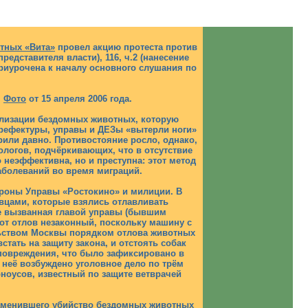
тных «Вита»
провел акцию протеста против
едставителя власти), 116, ч.2 (нанесение
приурочена к началу основного слушания по
.
Фото
от 15 апреля 2006 года.
рилизации бездомных животных, которую
префектуры, управы и ДЕЗы «вытерли ноги»
или давно. Противостояние росло, однако,
ологов, подчёркивающих, что в отсутствие
неэффективна, но и преступна: этот метод
аболеваний во время миграций.
ороны Управы «Ростокино» и милиции. В
овцами, которые взялись отлавливать
же вызванная главой управы (бывшим
от отлов незаконный, поскольку машину с
льством Москвы порядком отлова животных
тать на защиту закона, и отстоять собак
 повреждения, что было зафиксировано в
 неё возбуждено уголовное дело по трём
рноусов, известный по защите ветврачей
аменившего убийство бездомных животных