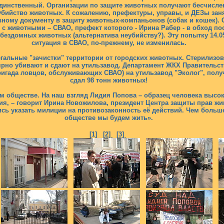
единственный. Организации по защите животных получают бесчисле
бийство животных. К сожалению, префектуры, управы, и ДЕЗы зан
ному документу в защиту животных-компаньонов (собак и кошек).
с животными – СВАО, префект которого - Ирина Рабер - в обход по
ездомных животных (альтернатива неубийству?). Эту попытку 14.05.2
ситуация в СВАО, по-прежнему, не изменилась.
гальные "зачистки" территории от городских животных. Стерилизо
ярно убивают и сдают на утильзавод. Департамент ЖКХ Правительс
игада ловцов, обслуживающих СВАО) на утильзавод "Эколог", пол
сдал 98 тонн животных!
м обществе. На наш взгляд Лидия Попова – образец человека высо
я, – говорит Ирина Новожилова, президент Центра защиты прав жив
сь указать милиции на противозаконность её действий. Чем больше
обществе мы будем жить».
[1]
[2]
[3]