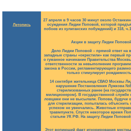
27 апреля в 9 часов 30 минут около Останкинс
осуждения Лидии Поповой, которой предъяв
Летопись
побоев из хулиганских побуждений) и 318, ч
Акции в защиту Лидии Поповой
Дело Лидии Поповой – прямой ответ на 
западные страны «окрестили» как первый пр
о гуманное начинание Правительства Москвы
ответственности за невыполнение программы
закона в России, регламентирующего размно
только стимулирует рождаемость
14 сентября жительница СВАО Москвы Ли
нарушение Постановления Лужкова №819
стерилизованных ранее (на государст
милиционером). В государственной службе 
ловцами они не высылали. Попова, будучи 
для стерилизации, попыталась объяснить 
успехом не увенчались. Животные отправ
травмпункте. Спустя некоторое время Поп
статьям УК РФ. На защиту Лидии Поповой,
Этот вопиющий факт игнорирования местны