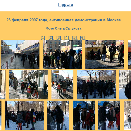
hippy.ru
23 февраля 2007 года, антивоенная демонстрация в Москве
Фото Олега Сапунова
[1]
[2]
[3]
[4]
[5]
[6]