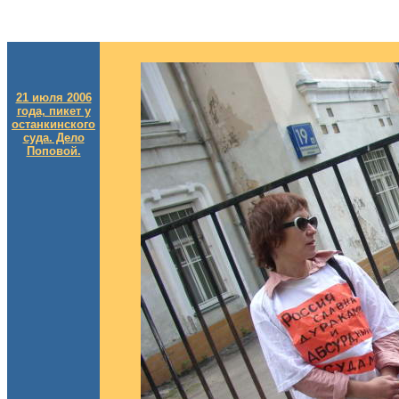
21 июля 2006
года, пикет у
останкинского
суда. Дело
Поповой.