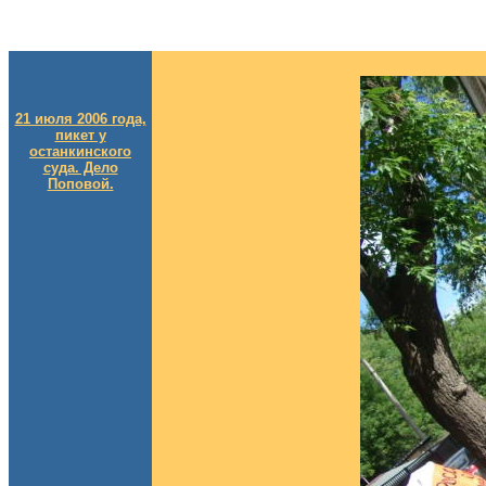
21 июля 2006 года,
пикет у
останкинского
суда. Дело
Поповой.