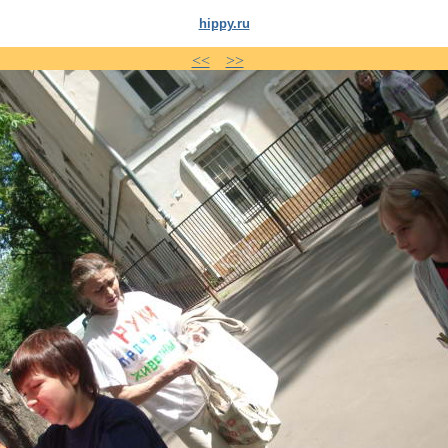
hippy.ru
<<
>>