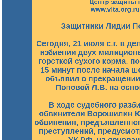
Центр защиты 
www.vita.org.r
Защитники Лидии П
Сегодня, 21 июля с.г. в д
избиении двух милицио
горсткой сухого корма, п
15 минут после начала ш
объявил о прекращении
Поповой Л.В. на основ
В ходе судебного разб
обвинители Ворошилин Ю.
обвинения, предъявленног
преступлений, предусмотре
УК РФ, на основани