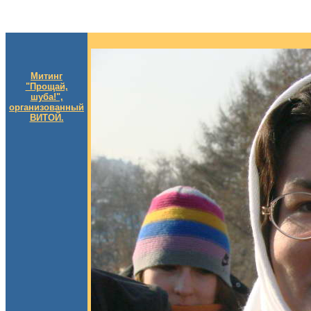
Митинг
"Прощай,
шуба!",
организованный
ВИТОЙ.