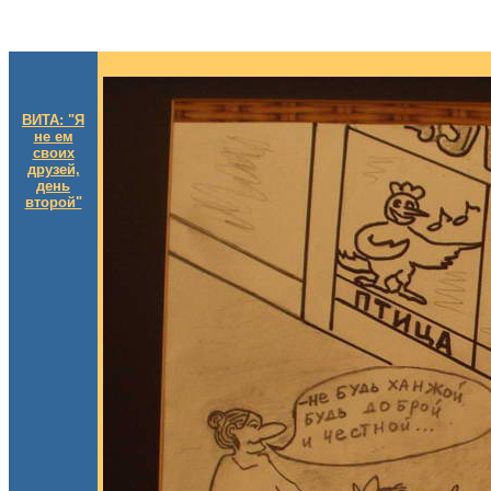
ВИТА: "Я
не ем
своих
друзей,
день
второй"