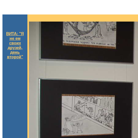
ВИТА: "Я
не ем
своих
друзей,
день
второй"