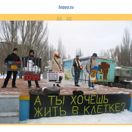
hippy.ru
<<
>>