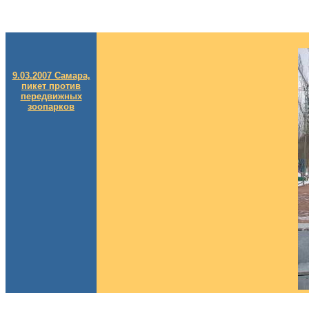
9.03.2007 Самара,
пикет против
передвижных
зоопарков