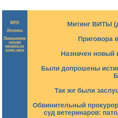
ВИТА
Митинг ВИТЫ (
Летопись
Приговора 
Предыдущие
четыре
митинга по
этому делу
Назначен новый 
Были допрошены исти
Б
Так же были заслу
Обвинительный прокурор 
суд ветеринаров: пат