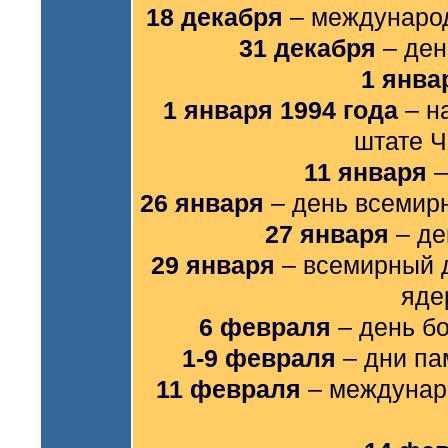
18 декабря
– международ
31 декабря
– ден
1 янва
1 января 1994 года
– н
штате Ч
11 января
–
26 января
– день всемирн
27 января
– де
29 января
– всемирный д
яде
6 февраля
– день б
1-9 февраля
– дни па
11 февраля
– междунар