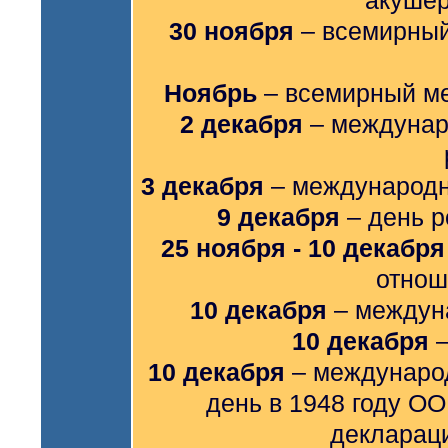
акушер
30 ноября
– всемирный
Ноябрь
– всемирный ме
2 декабря
– междунар
3 декабря
– международн
9 декабря
– день р
25 ноября - 10 декабря
отнош
10 декабря
– междун
10 декабря
–
10 декабря
– международ
день в 1948 году О
декларац