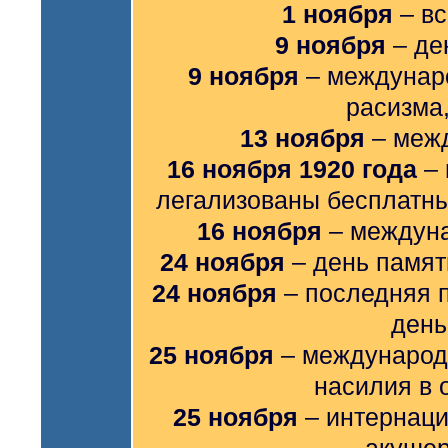
1 ноября
– вс
9 ноября
– де
9 ноября
– междунар
расизма
13 ноября
– меж
16 ноября 1920 года
– 
легализованы бесплатн
16 ноября
– междуна
24 ноября
– день памят
24 ноября
– последняя 
день
25 ноября
– международ
насилия в
25 ноября
– интернаци