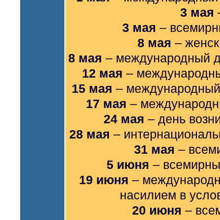
3 мая
3 мая
– всемирн
8 мая
– женск
8 мая
– международный д
12 мая
– международны
15 мая
– международный 
17 мая
– международн
24 мая
– день возн
28 мая
– интернациональ
31 мая
– всеми
5 июня
– всемирны
19 июня
– международн
насилием в усло
20 июня
– все