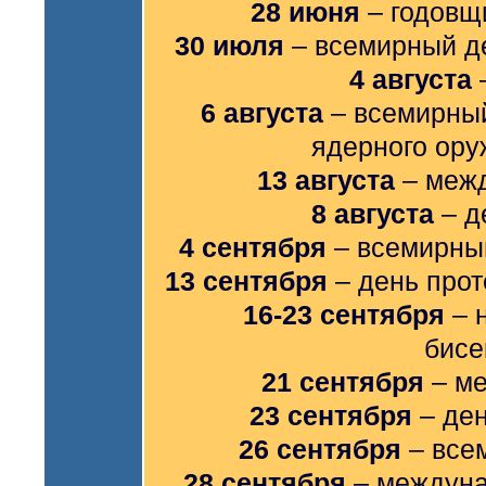
28 июня
– годовщ
30 июля
– всемирный де
4 августа
6 августа
– всемирный
ядерного ору
13 августа
– меж
8 августа
– д
4 сентября
– всемирный
13 сентября
– день прот
16-23 сентября
– 
бисе
21 сентября
– ме
23 сентября
– ден
26 сентября
– все
28 сентября
– междуна