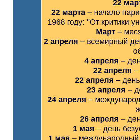
22 мар
22 марта
– начало пари
1968 году: "От критики у
Март
– мес
2 апреля
– всемирный де
о
4 апреля
– де
22 апреля
–
22 апреля
– день
23 апреля
– д
24 апреля
– международ
26 апреля
– ден
1 мая
– день безу
1 мая
– международный 