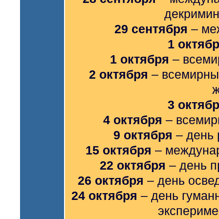
декримин
29 сентября
– ме
1 октяб
1 октября
– всеми
2 октября
– всемирны
3 октяб
4 октября
– всемир
9 октября
– день
15 октября
– междунар
22 октября
– день п
26 октября
– день осве
24 октября
– день гуманн
экспериме