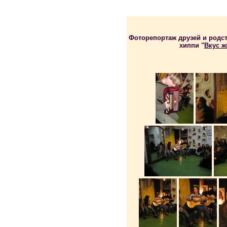
Фоторепортаж друзей и родс
хиппи "
Вкус ж