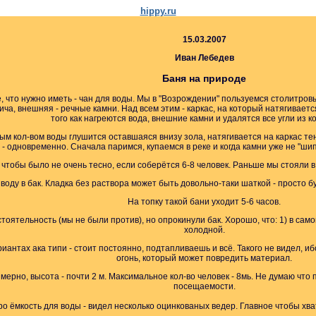
hippy.ru
15.03.2007
Иван Лебедев
Баня на природе
е, что нужно иметь - чан для воды. Мы в "Возрождении" пользуемся столитро
рпича, внешняя - речные камни. Над всем этим - каркас, на который натягива
того как нагреются вода, внешние камни и удалятся все угли из к
ым кол-вом воды глушится оставшаяся внизу зола, натягивается на каркас тен
- одновременно. Сначала паримся, купаемся в реке и когда камни уже не "ши
чтобы было не очень тесно, если соберётся 6-8 человек. Раньше мы стояли в
воду в бак. Кладка без раствора может быть довольно-таки шаткой - просто б
На топку такой бани уходит 5-6 часов.
ятельность (мы не были против), но опрокинули бак. Хорошо, что: 1) в самом
холодной.
риантах ака типи - стоит постоянно, подтапливаешь и всё. Такого не видел, и
огонь, который может повредить материал.
мерно, высота - почти 2 м. Максимальное кол-во человек - 8мь. Не думаю что
посещаемости.
о ёмкость для воды - видел несколько оцинкованых ведер. Главное чтобы хва