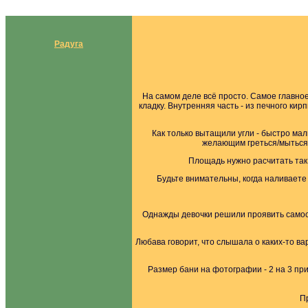
Радуга
На самом деле всё просто. Самое главно
кладку. Внутренняя часть - из печного ки
Как только вытащили угли - быстро мал
желающим греться/мыться 
Площадь нужно расчитать так 
Будьте внимательны, когда наливаете 
Однажды девочки решили проявить самосто
Любава говорит, что слышала о каких-то ва
Размер бани на фотографии - 2 на 3 при
Пр