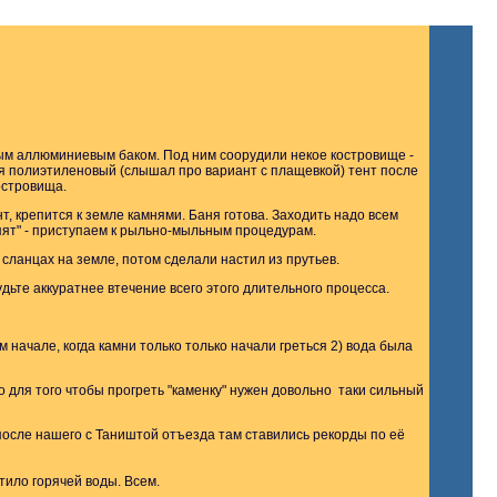
вым аллюминиевым баком. Под ним соорудили некое костровище -
ется полиэтиленовый (слышал про вариант с плащевкой) тент после
островища.
т, крепится к земле камнями. Баня готова. Заходить надо всем
пят" - приступаем к рыльно-мыльным процедурам.
 сланцах на земле, потом сделали настил из прутьев.
удьте аккуратнее втечение всего этого длительного процесса.
 начале, когда камни только только начали греться 2) вода была
бо для того чтобы прогреть "каменку" нужен довольно таки сильный
 после нашего с Таништой отъезда там ставились рекорды по её
тило горячей воды. Всем.