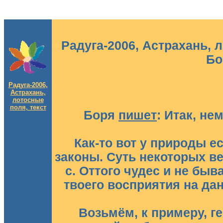
Радуга-2006, Acтрахань, 
Бо
Радуга-2006,
Acтрахань,
лотосные
поля, текст
Боря
пишет
: Итак, не
Как-то вот у природы 
законы. Суть некоторых в
с. Оттого чудес и не быва
твоего восприятия на дан
Возьмём, к примеру, г