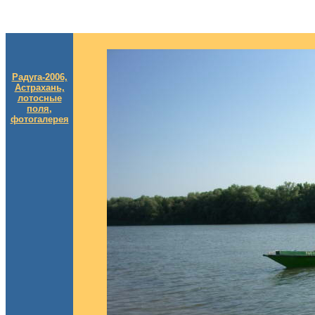
Радуга-2006,
Acтрахань,
лотосные
поля,
фотогалерея