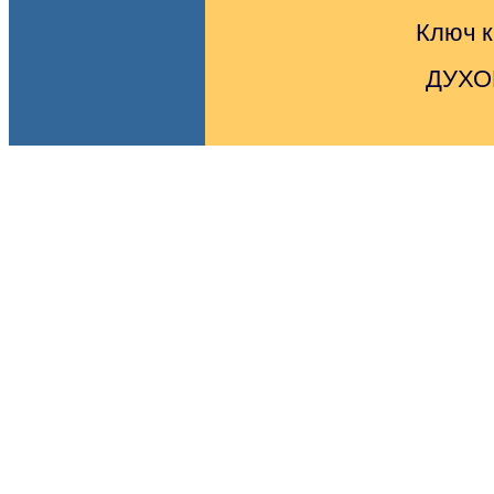
Ключ к
ДУХО